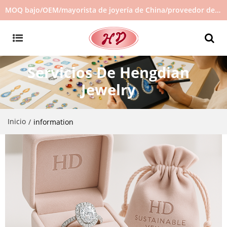
MOQ bajo/OEM/mayorista de joyería de China/proveedor de joyas/joyería de gran venta en stock/no hay joyas de segunda mano
Servicios De Hengdian
Jewelry
Inicio
/
information