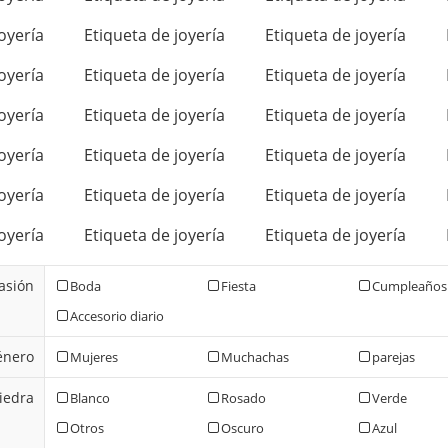
oyería
Etiqueta de joyería
Etiqueta de joyería
oyería
Etiqueta de joyería
Etiqueta de joyería
oyería
Etiqueta de joyería
Etiqueta de joyería
oyería
Etiqueta de joyería
Etiqueta de joyería
oyería
Etiqueta de joyería
Etiqueta de joyería
oyería
Etiqueta de joyería
Etiqueta de joyería
asión
Boda
Fiesta
Cumpleaños
Accesorio diario
énero
Mujeres
Muchachas
parejas
iedra
Blanco
Rosado
Verde
Otros
Oscuro
Azul