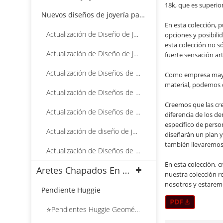
18k, que es superio
Nuevos diseños de joyería para 2025
En esta colección, p
Actualización de Diseño de Joyería Enero 2025
opciones y posibilid
esta colección no s
Actualización de Diseño de Joyería, febrero de 2025
fuerte sensación art
Actualización de Diseños de Joyería Marzo 2025
Como empresa mayori
material, podemos d
Actualización de Diseños de Joyería Abril 2025
Creemos que las cre
Actualización de Diseños de Joyería Mayo 2025
diferencia de los d
específico de perso
Actualización de diseño de joyas, junio de 2025
diseñarán un plan y
también llevaremos 
Actualización de Diseños de Joyería Julio 2025
En esta colección, 
Aretes Chapados En Oro 18k al por mayor
nuestra colección r
nosotros y estarem
Pendiente Huggie
⭐Pendientes Huggie Geométricos