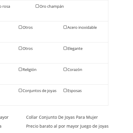
o rosa
Oro champán
Otros
Acero inoxidable
Otros
Elegante
Religión
Corazón
Conjuntos de joyas
Esposas
mayor
Collar Conjunto De Joyas Para Mujer
a
Precio barato al por mayor Juego de joyas