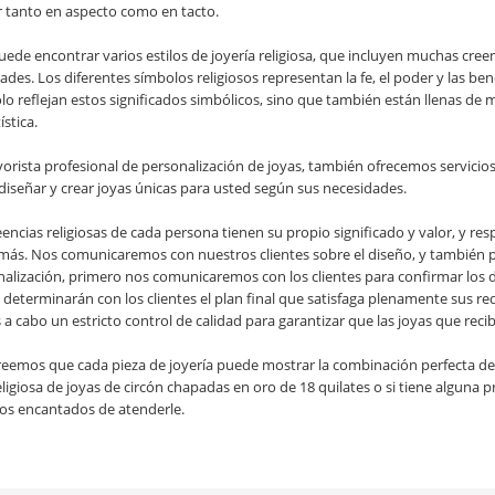
r tanto en aspecto como en tacto.
uede encontrar varios estilos de joyería religiosa, que incluyen muchas creen
ades. Los diferentes símbolos religiosos representan la fe, el poder y las ben
ólo reflejan estos significados simbólicos, sino que también están llenas 
ística.
sta profesional de personalización de joyas, también ofrecemos servicios 
iseñar y crear joyas únicas para usted según sus necesidades.
encias religiosas de cada persona tienen su propio significado y valor, y res
emás. Nos comunicaremos con nuestros clientes sobre el diseño, y también 
nalización, primero nos comunicaremos con los clientes para confirmar los 
 determinarán con los clientes el plan final que satisfaga plenamente sus r
a cabo un estricto control de calidad para garantizar que las joyas que reci
creemos que cada pieza de joyería puede mostrar la combinación perfecta de cr
eligiosa de joyas de circón chapadas en oro de 18 quilates o si tiene algun
os encantados de atenderle.