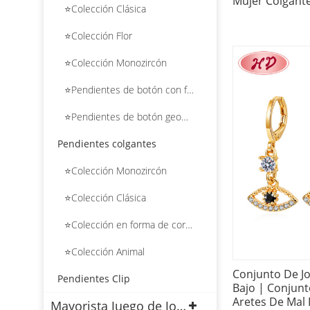
Mujer Colgant
⭐Colección Clásica
⭐Colección Flor
⭐Colección Monozircón
⭐Pendientes de botón con forma de flor
⭐Pendientes de botón geométricos
Pendientes colgantes
⭐Colección Monozircón
⭐Colección Clásica
⭐Colección en forma de corazón
⭐Colección Animal
Conjunto De Jo
Pendientes Clip
Bajo | Conjunt
Aretes De Mal 
Mayorista Juego de Joyas Chapado en Oro 18k