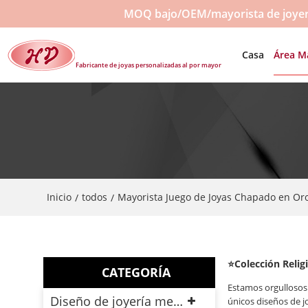
MOQ bajo/OEM/mayorista de joyerí
Casa
Área M
Fabricante de joyas personalizadas al por mayor
Inicio
todos
Mayorista Juego de Joyas Chapado en Or
/
/
⭐Colección Relig
CATEGORÍA
Estamos orgullosos 
Diseño de joyería mensual
únicos diseños de jo