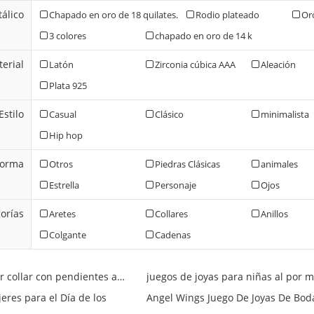
álico
Chapado en oro de 18 quilates.
Rodio plateado
Or
3 colores
chapado en oro de 14 k
erial
Latón
Zirconia cúbica AAA
Aleación
Plata 925
Estilo
Casual
Clásico
minimalista
Hip hop
Forma
Otros
Piedras Clásicas
animales
Estrella
Personaje
Ojos
orías
Aretes
Collares
Anillos
Colgante
Cadenas
venta al por major collar con pendientes a juego
juegos de joyas para niñas al por 
jeres para el Día de los
Angel Wings Juego De Joyas De Bod