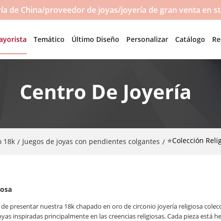
a de China/proveedor de joyas/joyería de gran venta en s
ayorista
Temático
Último Diseño
Personalizar
Catálogo
Re
Centro De Joyería
⭐Colección Reli
o 18k
Juegos de joyas con pendientes colgantes
/
/
iosa
de presentar nuestra 18k chapado en oro de circonio joyería religiosa cole
yas inspiradas principalmente en las creencias religiosas. Cada pieza está h