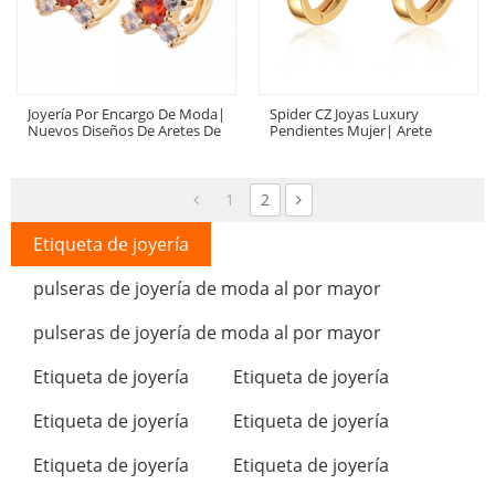
Joyería Por Encargo De Moda|
Spider CZ Joyas Luxury
Nuevos Diseños De Aretes De
Pendientes Mujer| Arete
Estilo Al Por Mayor | Arete De
Huggie De Latón Enchapado
Diamante Jhumka De Latón
En Oro De 18k |Al Por Mayor
Chapado En Oro De 18 K
Pendientes De Moda
1
2
Etiqueta de joyería
pulseras de joyería de moda al por mayor
pulseras de joyería de moda al por mayor
Etiqueta de joyería
Etiqueta de joyería
Etiqueta de joyería
Etiqueta de joyería
Etiqueta de joyería
Etiqueta de joyería