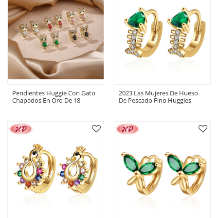
Pendientes Huggie Con Gato
2023 Las Mujeres De Hueso
Chapados En Oro De 18
De Pescado Fino Huggies
Quilates | Pendientes De
Pendientes | Colorful Bridal
Latón Con Circonita Para
Luxury Original Pendientes
Mujer
|Fashion 18K Chapado En
Oro Zircon Joyería