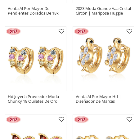
Venta Al Por Mayor De
2023 Moda Grande Aaa Cristal
Pendientes Dorados De 18k
Circón | Mariposa Huggie
Para Mujeres Huggies Jewelry
Grandes Pendientes De Aro
Zirconia Cúbica En Forma De
|18K Chapado En Oro Para
Pavo Real
Las Mujeres
Hd Joyería Proveedor Moda
Venta Al Por Mayor Hd |
Chunky 18 Quilates De Oro
Diseñador De Marcas
Macizo Plateado Mariposa
Populares| Circón Blanco
Aro Huggies Pendientes Sin
Chapado En Oro De 18k |
Brillo Para Las Mujeres
Pendientes Mujer Vintage
Pendiente
Tortuga