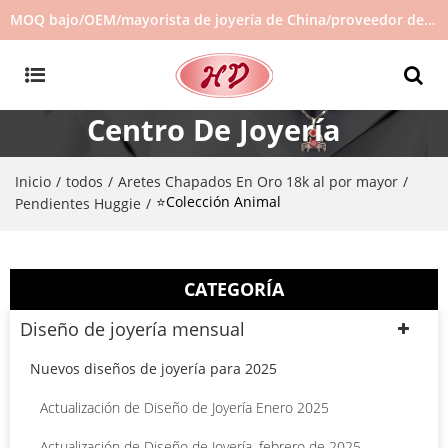
MOQ bajo/OEM/mayorista de joyería de China/proveedor de joyas/joyería de gran venta en stock/no hay joyas de segunda mano
Centro De Joyería
Inicio
todos
Aretes Chapados En Oro 18k al por mayor
/
/
/
⭐Colección Animal
Pendientes Huggie
/
CATEGORÍA
Diseño de joyería mensual
Nuevos diseños de joyería para 2025
Actualización de Diseño de Joyería Enero 2025
Actualización de Diseño de Joyería, febrero de 2025