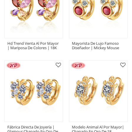
Hd Trend Venta Al Por Mayor
Mayorista De Lujo Famoso
| Mariposa De Colores | 18K
Diseñador | Mickey Mouse
Chapado En Oro AAA Circón
Pendientes Marca | 18k Gold
Diamante | Joyería Fina
Filled Hoop Stud Earrings For
Pendientes Stud Mujeres
Women
Huggies Pendiente
Fábrica Directa De Joyería |
Modelo Animal Al Por Mayor|
Glamour Chapado En Oro De
Chapado En Oro De 18