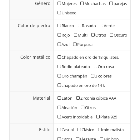
Género
Mujeres
Muchachas
parejas
Unisexo
Color de piedra
Blanco
Rosado
Verde
Rojo
Multi
Otros
Oscuro
Azul
Púrpura
Color metálico
Chapado en oro de 18 quilates.
Rodio plateado
Oro rosa
Oro champán
3 colores
chapado en oro de 14 k
Material
Latón
Zirconia cúbica AAA
Aleación
Otros
Acero inoxidable
Plata 925
Estilo
Casual
Clásico
minimalista
Otros
Elegante
Hip hop