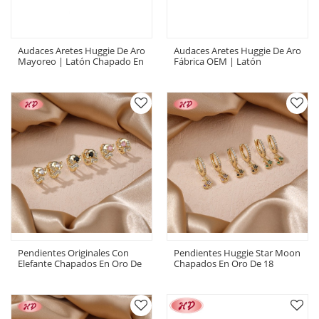
Audaces Aretes Huggie De Aro
Audaces Aretes Huggie De Aro
Mayoreo | Latón Chapado En
Fábrica OEM | Latón
Oro 18k Joyería Statement
Chapado En Oro 18k Joyería
AAA CZ
Diaria AAA CZ
Pendientes Originales Con
Pendientes Huggie Star Moon
Elefante Chapados En Oro De
Chapados En Oro De 18
18 Quilates | Estilo Retro Con
Quilates De Hengdian Jewelry
Circonitas Cúbicas Para
| Aleación De Cobre Con
Aniversario
Circonita Cúbica