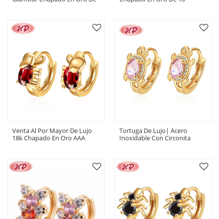
18 Quilates De Gran
Quilates | Pendientes De Aro
Diseñador | Mujer Mariposa
De Acero Huggie | Con
Accesorios | Pendientes De
Zirconia Cúbica Inoxidable-HD
Joyería De Moda
Venta Al Por Mayor De Lujo
Tortuga De Lujo| Acero
18k Chapado En Oro AAA
Inoxidable Con Circonita
Zirconia Lindo Elefante
Cúbica Chapada En Oro De 18
Mujeres Huggie Pendientes
Quilates | Joyería Pendientes
Para Regalo Conmemorativo
De Aro Huggie| Para Mujeres-
HD