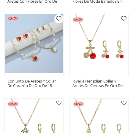
Aretes Con Flores En Oro De
Flores De Moda Bañados En
18 Quilates | Joyería
Oro De 18 Quilates |
Hengdian Al Por Mayor Para
Conjuntos Al Por Mayor Con
Mujer
Aleación De Cobre
Conjunto De Aretes Y Collar
Joyería Hengdian Collar Y
De Corazón De Oro De 18
Aretes De Cerezas En Oro De
Quilates Para Mujer | Joyería
18k | Pedidos Al Por Mayor Y
De Latón Al Por Mayor Para
Personalizados
Bodas