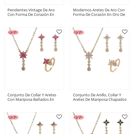
Pendientes Vintage De Aro
Modernos Aretes De Aro Con
Con Forma De Corazón En
Forma De Corazón En Oro De
Oro De 18 Quilates |
18 Quilates | Aretes Con
Pendientes De Cobre Para
Diseño De Cereza Para Mujer
Mujer, Accesorio Diario
En Fiestas
Conjunto De Collar Y Aretes
Conjunto De Anillo, Collar Y
Con Mariposa Bañados En
Aretes De Mariposa Chapados
Oro De 18 Quilates | Joyería
En Oro De 18 Quilates |
Retro Hengdian Al Por Mayor
Joyería Hengdian Para Bodas
Para Novias