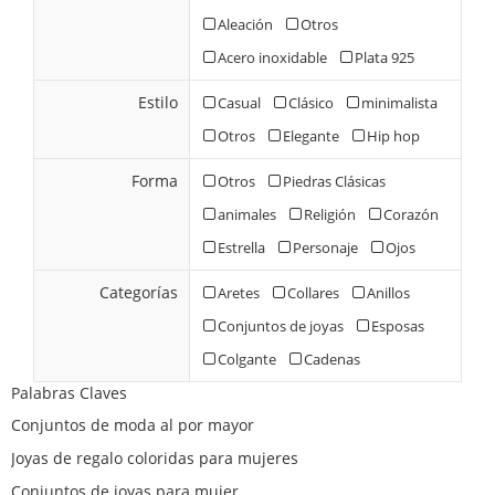
Aleación
Otros
Acero inoxidable
Plata 925
Estilo
Casual
Clásico
minimalista
Otros
Elegante
Hip hop
Forma
Otros
Piedras Clásicas
animales
Religión
Corazón
Estrella
Personaje
Ojos
Categorías
Aretes
Collares
Anillos
Conjuntos de joyas
Esposas
Colgante
Cadenas
Palabras Claves
Conjuntos de moda al por mayor
Joyas de regalo coloridas para mujeres
Conjuntos de joyas para mujer