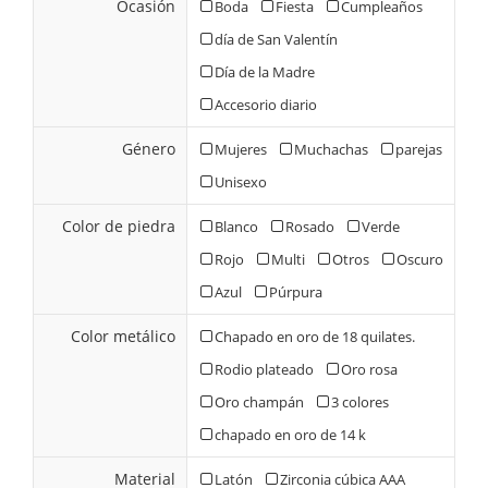
Ocasión
Boda
Fiesta
Cumpleaños
día de San Valentín
Día de la Madre
Accesorio diario
Género
Mujeres
Muchachas
parejas
Unisexo
Color de piedra
Blanco
Rosado
Verde
Rojo
Multi
Otros
Oscuro
Azul
Púrpura
Color metálico
Chapado en oro de 18 quilates.
Rodio plateado
Oro rosa
Oro champán
3 colores
chapado en oro de 14 k
Material
Latón
Zirconia cúbica AAA