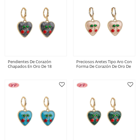
Pendientes De Corazón
Preciosos Aretes Tipo Aro Con
Chapados En Oro De 18
Forma De Corazón De Oro De
Quilates Con Diseño De
18 Quilates | Joyería De Latón
Cereza Y Circonita, Ideales
Para La Oficina
Para El Día A Día