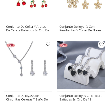
Conjunto De Collar Y Aretes
Conjunto De Joyería Con
De Cereza Bañados En Oro De
Pendientes Y Collar De Flores
18 Quilates | Joyería De Moda
Chapado En Oro De 18
Al Por Mayor De Hengdian
Quilates | Venta Al Por Mayor
Personalizado
Conjunto De Joyas Con
Conjunto De Joyas Chic Heart
Circonitas Cerezas Y Baño De
Bañadas En Oro De 18
Oro De 18 Quilates | Selección
Quilates | Pendientes Y Collar
De Moda Al Por Mayor
De Moda Al Por Mayor