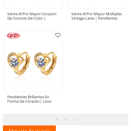
Venta Al Por Mayor Corazón
Venta Al Por Mayor Múltiples
De Circonio De Color |
Vintage Lacie | Pendientes
Pendientes De Aro 18K
Huggies Para Mujer Con
Chapado En Oro | Mujeres
Forma De Corazón Y Esmalte
Pendientes Huggies Para
Perlado | Pendientes De Oro
Chica
De 18 Quilates Con Circón De
Cobre De Moda
Pendientes Brillantes En
Forma De Corazón| Love
Huggies Piercing Lóbulo De La
Oreja Accesorios De Moda Al
Por Mayor Para Mujer|
Zercón Cúbico Chapado En
1
Oro De 18 K