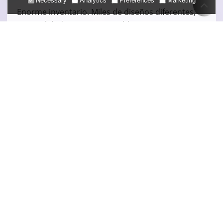
Necessary
Analytics
Preferences
Marketing
Enorme inventario. Miles de diseños diferentes,
gran calidad a precio asequible, servicios
profesionales 1vs1. Entrega rápida.
CONTÁCTANOS