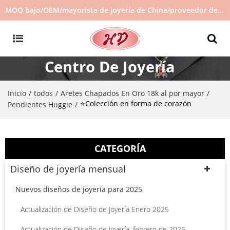
MOQ bajo/OEM/mayorista de joyería de China/proveedor de joyas/joyería de gran venta en stock/no hay joyas de segunda mano
Centro De Joyería
Inicio
todos
Aretes Chapados En Oro 18k al por mayor
/
/
/
⭐Colección en forma de corazón
Pendientes Huggie
/
CATEGORÍA
Diseño de joyería mensual
Nuevos diseños de joyería para 2025
Actualización de Diseño de Joyería Enero 2025
Actualización de Diseño de Joyería, febrero de 2025