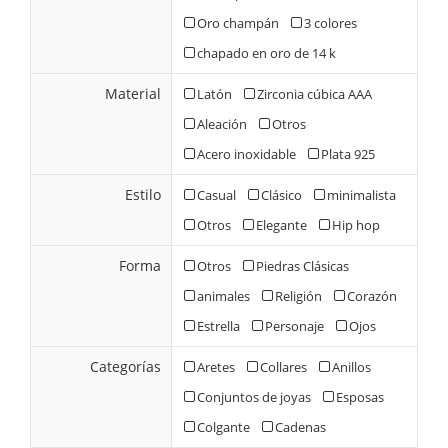
Oro champán
3 colores
chapado en oro de 14 k
Material
Latón
Zirconia cúbica AAA
Aleación
Otros
Acero inoxidable
Plata 925
Estilo
Casual
Clásico
minimalista
Otros
Elegante
Hip hop
Forma
Otros
Piedras Clásicas
animales
Religión
Corazón
Estrella
Personaje
Ojos
Categorías
Aretes
Collares
Anillos
Conjuntos de joyas
Esposas
Colgante
Cadenas