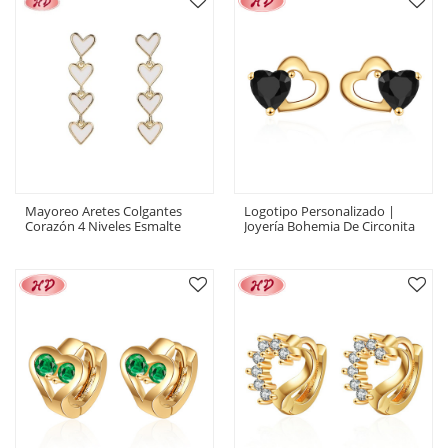
Mayoreo Aretes Colgantes
Logotipo Personalizado |
Corazón 4 Niveles Esmalte
Joyería Bohemia De Circonita
Blanco | Joyería Chapada En
Cúbica | Pendientes De Lujo
Oro 18k
En Forma De Corazón Para
Mujer | Chapado En Oro 18K
Para Negro