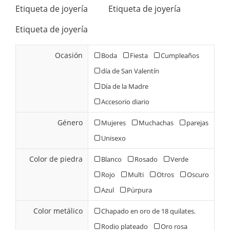
Etiqueta de joyería
Etiqueta de joyería
Etiqueta de joyería
Ocasión
Boda
Fiesta
Cumpleaños
día de San Valentín
Día de la Madre
Accesorio diario
Género
Mujeres
Muchachas
parejas
Unisexo
Color de piedra
Blanco
Rosado
Verde
Rojo
Multi
Otros
Oscuro
Azul
Púrpura
Color metálico
Chapado en oro de 18 quilates.
Rodio plateado
Oro rosa