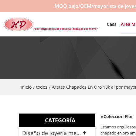
MOQ bajo/OEM/mayorista de joyerí
Casa
Área M
Fabricante de joyas personalizadas al por mayor
Inicio
todos
Aretes Chapados En Oro 18k al por mayo
/
/
⭐Colección Flor
CATEGORÍA
Estamos orgullosos 
Diseño de joyería mensual
chapado en oro amari