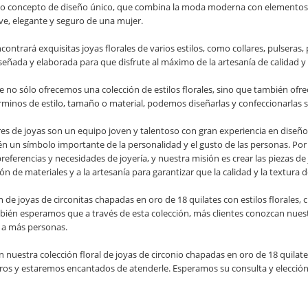
pio concepto de diseño único, que combina la moda moderna con elementos cl
, elegante y seguro de una mujer.
contrará exquisitas joyas florales de varios estilos, como collares, pulseras
ñada y elaborada para que disfrute al máximo de la artesanía de calidad y 
no sólo ofrecemos una colección de estilos florales, sino que también ofrec
érminos de estilo, tamaño o material, podemos diseñarlas y confeccionarlas 
s de joyas son un equipo joven y talentoso con gran experiencia en diseño 
n un símbolo importante de la personalidad y el gusto de las personas. Po
referencias y necesidades de joyería, y nuestra misión es crear las piezas 
ión de materiales y a la artesanía para garantizar que la calidad y la textura
n de joyas de circonitas chapadas en oro de 18 quilates con estilos florales,
ién esperamos que a través de esta colección, más clientes conozcan nuest
a a más personas.
en nuestra colección floral de joyas de circonio chapadas en oro de 18 quila
os y estaremos encantados de atenderle. Esperamos su consulta y elección,