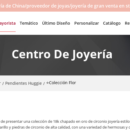
a de China/proveedor de joyas/joyería de gran venta en s
ayorista
Temático
Último Diseño
Personalizar
Catálogo
Re
Centro De Joyería
⭐Colección Flor
r
Pendientes Huggie
/
/
de presentar una colección de 18k chapado en oro de circonio joyería estilos
llo y piedras de circonio de alta calidad, con una variedad de hermosas y del