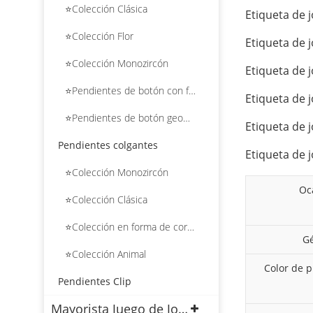
⭐Colección Clásica
Etiqueta de j
⭐Colección Flor
Etiqueta de j
⭐Colección Monozircón
Etiqueta de j
⭐Pendientes de botón con forma de flor
Etiqueta de j
⭐Pendientes de botón geométricos
Etiqueta de j
Pendientes colgantes
Etiqueta de j
⭐Colección Monozircón
Oc
⭐Colección Clásica
⭐Colección en forma de corazón
G
⭐Colección Animal
Color de p
Pendientes Clip
Mayorista Juego de Joyas Chapado en Oro 18k