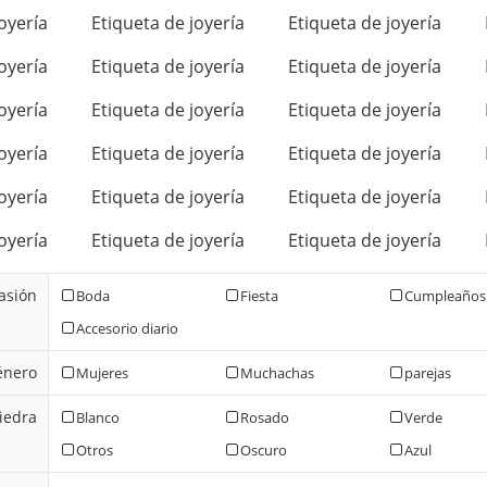
oyería
Etiqueta de joyería
Etiqueta de joyería
oyería
Etiqueta de joyería
Etiqueta de joyería
oyería
Etiqueta de joyería
Etiqueta de joyería
oyería
Etiqueta de joyería
Etiqueta de joyería
oyería
Etiqueta de joyería
Etiqueta de joyería
oyería
Etiqueta de joyería
Etiqueta de joyería
asión
Boda
Fiesta
Cumpleaños
Accesorio diario
énero
Mujeres
Muchachas
parejas
iedra
Blanco
Rosado
Verde
Otros
Oscuro
Azul