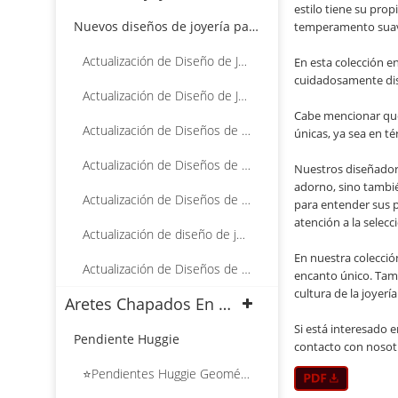
estilo tiene su pro
Nuevos diseños de joyería para 2025
temperamento suave
Actualización de Diseño de Joyería Enero 2025
En esta colección en
cuidadosamente dise
Actualización de Diseño de Joyería, febrero de 2025
Cabe mencionar que 
Actualización de Diseños de Joyería Marzo 2025
únicas, ya sea en t
Actualización de Diseños de Joyería Abril 2025
Nuestros diseñadore
adorno, sino tambié
Actualización de Diseños de Joyería Mayo 2025
para entender sus p
atención a la selecc
Actualización de diseño de joyas, junio de 2025
En nuestra colecció
Actualización de Diseños de Joyería Julio 2025
encanto único. Tamb
cultura de la joyerí
Aretes Chapados En Oro 18k al por mayor
Si está interesado 
Pendiente Huggie
contacto con nosotr
⭐Pendientes Huggie Geométricos