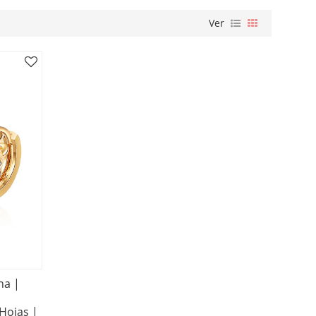
Ver
na |
Hojas |