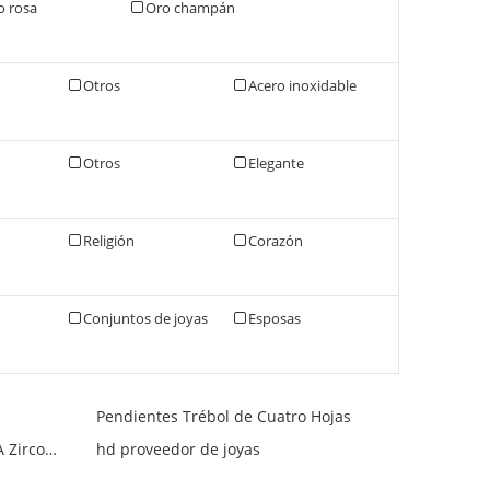
o rosa
Oro champán
Otros
Acero inoxidable
Otros
Elegante
Religión
Corazón
Conjuntos de joyas
Esposas
Pendientes Trébol de Cuatro Hojas
Pendientes Trébol Cuatro Hojas AAA Zirconia
hd proveedor de joyas