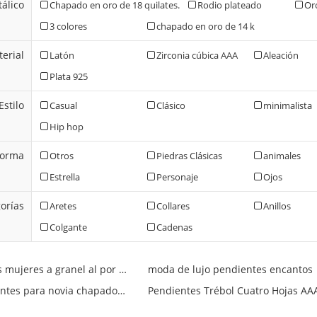
álico
Chapado en oro de 18 quilates.
Rodio plateado
Or
3 colores
chapado en oro de 14 k
erial
Latón
Zirconia cúbica AAA
Aleación
Plata 925
Estilo
Casual
Clásico
minimalista
Hip hop
Forma
Otros
Piedras Clásicas
animales
Estrella
Personaje
Ojos
orías
Aretes
Collares
Anillos
Colgante
Cadenas
pendientes de las mujeres a granel al por mayor
moda de lujo pendientes encantos
joyeria de pendientes para novia chapados en oro 1