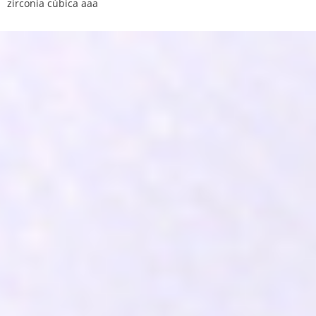
zirconia cúbica aaa