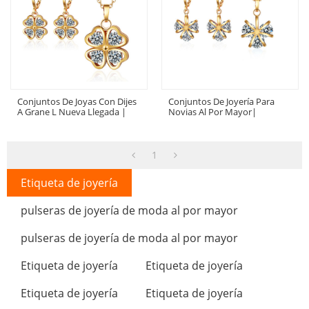
Conjuntos De Joyas Con Dijes
Conjuntos De Joyería Para
A Grane L Nueva Llegada |
Novias Al Por Mayor|
Encantadores Y Elegantes
Elegante Collar Y Aretes
Conjuntos De Joyas De Trébol
Colgantes Con Roseta De Flor
De Cuatro Hojas, Collares,
CZ En Oro De 18 Quilates |
Pendientes | Regalo De
Accesorios De Alta Calidad
1
Cumpleaños Para Fiesta De
Mujer
Boda De Mujer Y Niña
Etiqueta de joyería
pulseras de joyería de moda al por mayor
pulseras de joyería de moda al por mayor
Etiqueta de joyería
Etiqueta de joyería
Etiqueta de joyería
Etiqueta de joyería