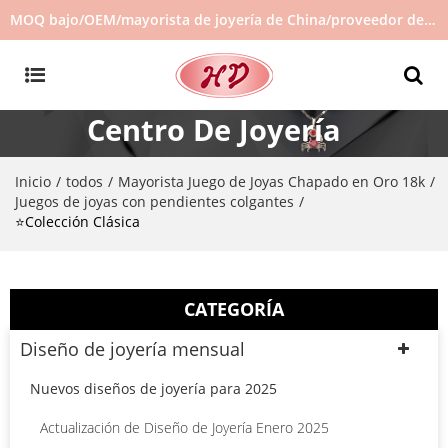
MOQ bajo/OEM/mayorista de joyería de China/proveedor de joyas/joyería de gran venta en stock/no hay joyas de segunda mano
Centro De Joyería
Inicio
todos
Mayorista Juego de Joyas Chapado en Oro 18k
/
/
/
Juegos de joyas con pendientes colgantes
/
⭐Colección Clásica
CATEGORÍA
Diseño de joyería mensual
Nuevos diseños de joyería para 2025
Actualización de Diseño de Joyería Enero 2025