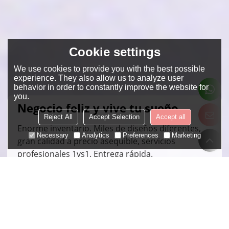
Cookie settings
We use cookies to provide you with the best possible
experience. They also allow us to analyze user
behavior in order to constantly improve the website for
you.
Negocio feliz y vive tu sueño
Reject All
Accept Selection
Accept all
Enorme inventario. Miles de diseños diferentes,
Necessary
Analytics
Preferences
Marketing
gran calidad a precio asequible, servicios
profesionales 1vs1. Entrega rápida.
CONTÁCTANOS