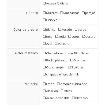
Accesorio diario
Género
Mujeres
Muchachas
parejas
Unisexo
Color de piedra
Blanco
Rosado
Verde
Rojo
Multi
Otros
Oscuro
Azul
Púrpura
Color metálico
Chapado en oro de 18 quilates.
Rodio plateado
Oro rosa
Oro champán
3 colores
chapado en oro de 14 k
Material
Latón
Zirconia cúbica AAA
Aleación
Otros
Acero inoxidable
Plata 925