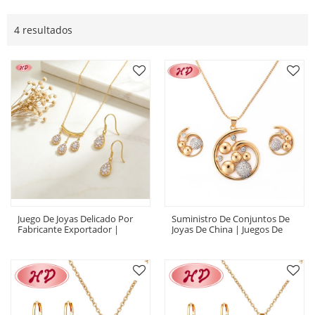
4 resultados
Juego De Joyas Delicado Por
Suministro De Conjuntos De
Fabricante Exportador |
Joyas De China | Juegos De
Latón Bañado En Oro 18k Con
Collar Con Colgante En Espiral
Zirconia AAA
Y Aretes | Conjuntos De
Joyería Chapados En Oro De
18 Quilates Con Circonita
Cúbica AAA Precio De Fábrica