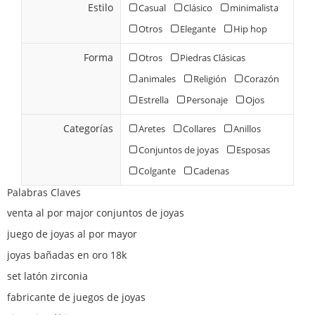
Estilo
Casual
Clásico
minimalista
Otros
Elegante
Hip hop
Forma
Otros
Piedras Clásicas
animales
Religión
Corazón
Estrella
Personaje
Ojos
Categorías
Aretes
Collares
Anillos
Conjuntos de joyas
Esposas
Colgante
Cadenas
Palabras Claves
venta al por major conjuntos de joyas
juego de joyas al por mayor
joyas bañadas en oro 18k
set latón zirconia
fabricante de juegos de joyas