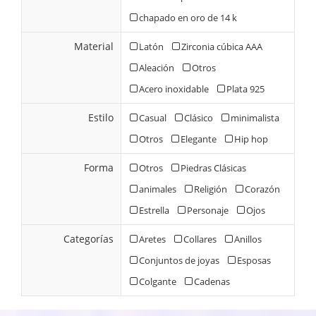
chapado en oro de 14 k
Material
Latón
Zirconia cúbica AAA
Aleación
Otros
Acero inoxidable
Plata 925
Estilo
Casual
Clásico
minimalista
Otros
Elegante
Hip hop
Forma
Otros
Piedras Clásicas
animales
Religión
Corazón
Estrella
Personaje
Ojos
Categorías
Aretes
Collares
Anillos
Conjuntos de joyas
Esposas
Colgante
Cadenas