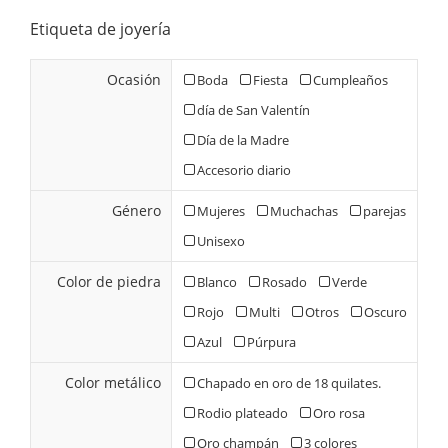
Etiqueta de joyería
Ocasión
Boda
Fiesta
Cumpleaños
día de San Valentín
Día de la Madre
Accesorio diario
Género
Mujeres
Muchachas
parejas
Unisexo
Color de piedra
Blanco
Rosado
Verde
Rojo
Multi
Otros
Oscuro
Azul
Púrpura
Color metálico
Chapado en oro de 18 quilates.
Rodio plateado
Oro rosa
Oro champán
3 colores