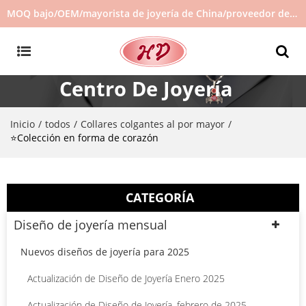
MOQ bajo/OEM/mayorista de joyería de China/proveedor de joyas/joyería de gran venta en stock/no hay joyas de segunda mano
Centro De Joyería
Inicio
todos
Collares colgantes al por mayor
/
/
/
⭐Colección en forma de corazón
CATEGORÍA
Diseño de joyería mensual
Nuevos diseños de joyería para 2025
Actualización de Diseño de Joyería Enero 2025
Actualización de Diseño de Joyería, febrero de 2025