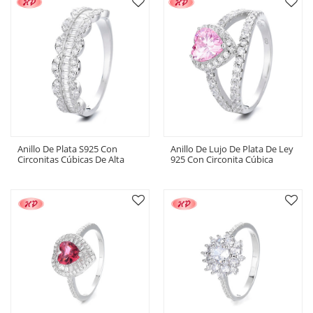
Impresionante
Anillo De Plata S925 Con
Anillo De Lujo De Plata De Ley
Circonitas Cúbicas De Alta
925 Con Circonita Cúbica
Gama, Ideal Para La Moda De
Radiante Para Joyería Fina Al
Lujo Y Eventos Especiales,
Por Mayor
Anillo De Plata Elegante Para
Mujer