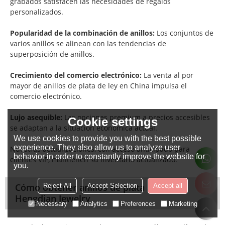
grabados satisfacen las necesidades de regalos
personalizados.
Popularidad de la combinación de anillos:
Los conjuntos de
varios anillos se alinean con las tendencias de
superposición de anillos.
Crecimiento del comercio electrónico:
La venta al por
mayor de anillos de plata de ley en China impulsa el
comercio electrónico.
Lujo asequible:
Las opciones premium a precios accesibles
Cookie settings
se adaptan a la situación económica actual.
We use cookies to provide you with the best possible
experience. They also allow us to analyze user
Nuestras actualizaciones, con acceso anticipado para
behavior in order to constantly improve the website for
clientes VIP, mantienen su inventario actualizado.
you.
Cómo obtener anillos de plata S925 con
Reject All
Accept Selection
Accept all
Hengdian Jewelry
Necessary
Analytics
Preferences
Marketing