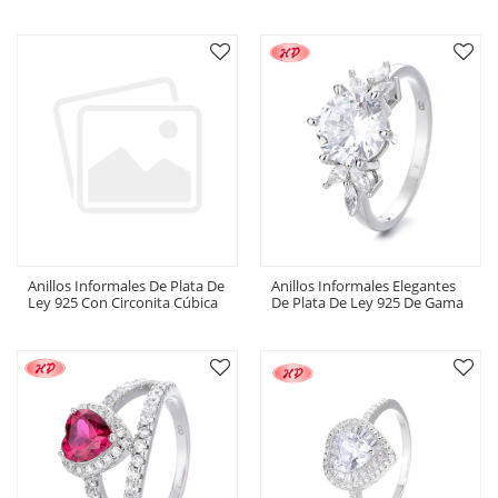
Cúbica De Alta Gama Para
S925 De Gama Alta Para
Mujer, Perfecto Para
Mujer, Perfectos Para Joyería
Colecciones De Joyería
De Moda Formal, Anillo
Elegantes, Anillo Elegante
Elegante
Anillos Informales De Plata De
Anillos Informales Elegantes
Ley 925 Con Circonita Cúbica
De Plata De Ley 925 De Gama
Opulentos De Alta Gama,
Alta Para Mujer, Circonita
Joyería Para Mujer, Perfecto
Cúbica De Lujo, Ideal Para
Para Eventos Formales, Anillo
Ocasiones Exclusivas
Elegante