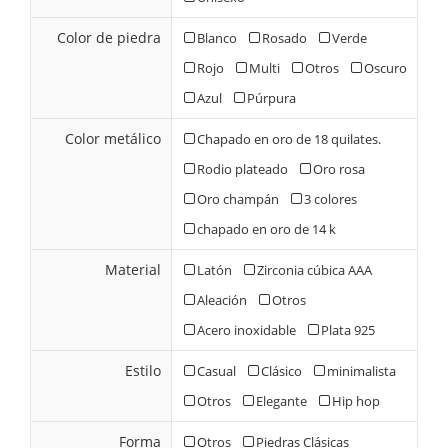
Color de piedra
Blanco
Rosado
Verde
Rojo
Multi
Otros
Oscuro
Azul
Púrpura
Color metálico
Chapado en oro de 18 quilates.
Rodio plateado
Oro rosa
Oro champán
3 colores
chapado en oro de 14 k
Material
Latón
Zirconia cúbica AAA
Aleación
Otros
Acero inoxidable
Plata 925
Estilo
Casual
Clásico
minimalista
Otros
Elegante
Hip hop
Forma
Otros
Piedras Clásicas