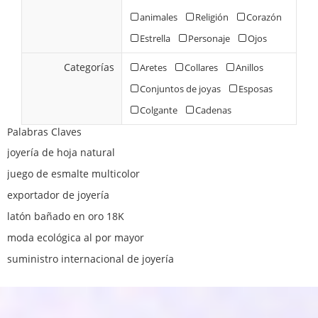
animales
Religión
Corazón
Estrella
Personaje
Ojos
Categorías
Aretes
Collares
Anillos
Conjuntos de joyas
Esposas
Colgante
Cadenas
Palabras Claves
joyería de hoja natural
juego de esmalte multicolor
exportador de joyería
latón bañado en oro 18K
moda ecológica al por mayor
suministro internacional de joyería