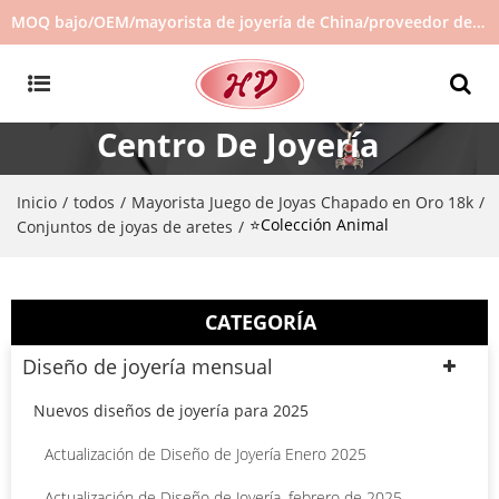
MOQ bajo/OEM/mayorista de joyería de China/proveedor de joyas/joyería de gran venta en stock/no hay joyas de segunda mano
Centro De Joyería
Inicio
todos
Mayorista Juego de Joyas Chapado en Oro 18k
/
/
/
⭐Colección Animal
Conjuntos de joyas de aretes
/
CATEGORÍA
Diseño de joyería mensual
Nuevos diseños de joyería para 2025
Actualización de Diseño de Joyería Enero 2025
Actualización de Diseño de Joyería, febrero de 2025