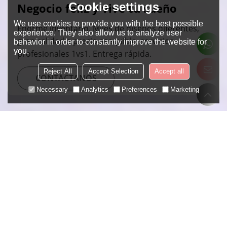
Cookie settings
Negocio feliz y vive tu sueño
We use cookies to provide you with the best possible
Enorme inventario. Miles de diseños diferentes,
experience. They also allow us to analyze user
gran calidad a precio asequible, servicios
behavior in order to constantly improve the website for
you.
profesionales 1vs1. Entrega rápida.
Reject All
Accept Selection
Accept all
CONTÁCTANOS
Necessary
Analytics
Preferences
Marketing