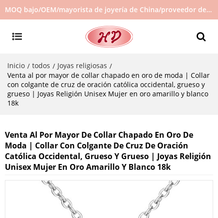
MOQ bajo/OEM/mayorista de joyería de China/proveedor de joyas/joyería de gran venta en stock/no hay joyas de segunda mano
Inicio
todos
Joyas religiosas
/
/
/
Venta al por mayor de collar chapado en oro de moda | Collar
con colgante de cruz de oración católica occidental, grueso y
grueso | Joyas Religión Unisex Mujer en oro amarillo y blanco
18k
Venta Al Por Mayor De Collar Chapado En Oro De
Moda | Collar Con Colgante De Cruz De Oración
Católica Occidental, Grueso Y Grueso | Joyas Religión
Unisex Mujer En Oro Amarillo Y Blanco 18k