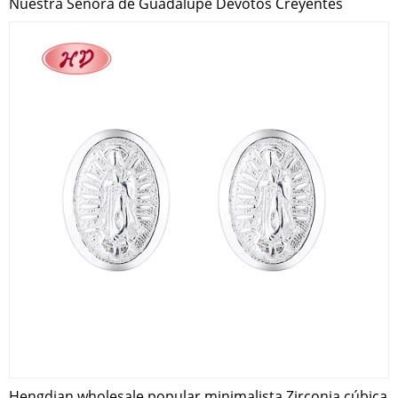
Nuestra Señora de Guadalupe Devotos Creyentes
Hengdian wholesale popular minimalista Zirconia cúbica