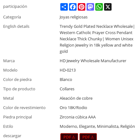
Share
Facebook
Pinterest
Mastodon
WhatsApp
X
participación
Categoría
Joyas religiosas
English details
Trendy Gold Plated Necklace Wholesale|
Western Catholic Prayer Cross Pendant
Necklace Thick Chunky| Women Unisex
Religion Jewelry in 18k yellow and white
gold
Marca
HD Jewelry Wholesale Manufacturer
Modelo
HD-0213
Color de piedra
Blanco
Tipo de producto
Collares
Metal
Aleación de cobre
Color de revestimiento
Oro 18K/Rodio
Piedra principal
Zirconia cúbica AAA
Estilo
Moderno, Elegante, Minimalista, Religión
descargar