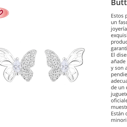
Butt
Estos 
un fas
joyerí
exquisi
produc
garant
El dis
añade 
y son 
pendie
adecua
de un 
juguet
oficia
muestr
Están 
minori