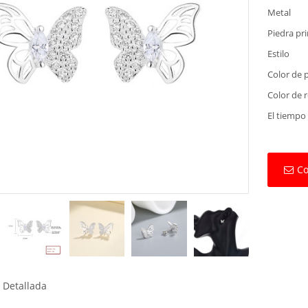
Metal
Piedra pri
Estilo
Color de 
Color de 
El tiempo
Co
 Detallada