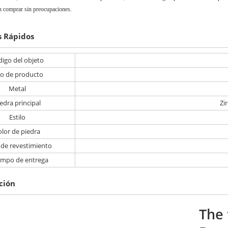
 comprar sin preocupaciones.
s Rápidos
igo del objeto
po de producto
Metal
edra principal
Zi
Estilo
olor de piedra
 de revestimiento
iempo de entrega
ción
The 