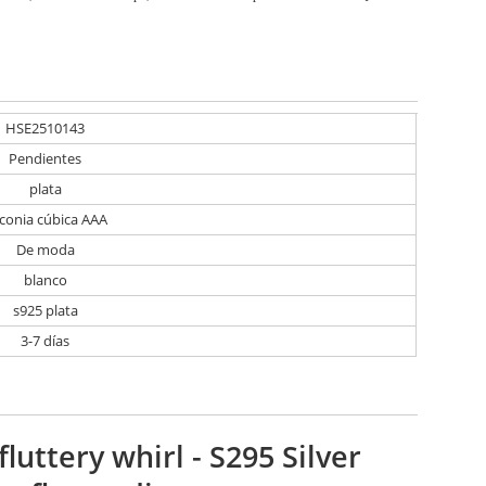
HSE2510143
Pendientes
plata
rconia cúbica AAA
De moda
blanco
s925 plata
3-7 días
fluttery whirl - S295 Silver