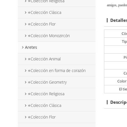
⭐Colección Religiosa
amigos, pueden
⭐Colección Clásica
Detalle
⭐Colección Flor
Cód
⭐Colección Monozircón
Ti
Aretes
Pi
⭐Colección Animal
⭐Colección en forma de corazón
C
Color
⭐Colección Geometry
El t
⭐Colección Religiosa
Descrip
⭐Colección Clásica
⭐Colección Flor