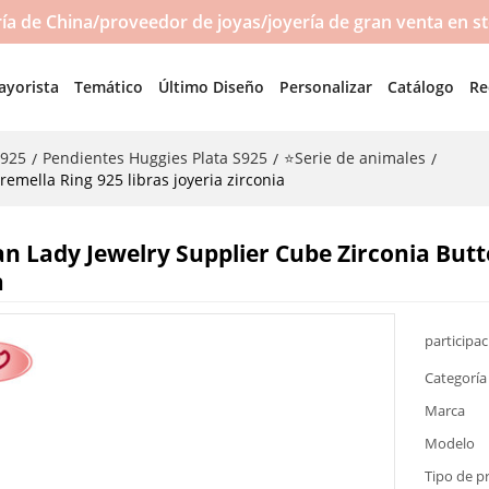
a de China/proveedor de joyas/joyería de gran venta en s
ayorista
Temático
Último Diseño
Personalizar
Catálogo
Re
S925
Pendientes Huggies Plata S925
⭐Serie de animales
/
/
/
remella Ring 925 libras joyeria zirconia
n Lady Jewelry Supplier Cube Zirconia Butte
a
participa
Categoría
Marca
Modelo
Tipo de p