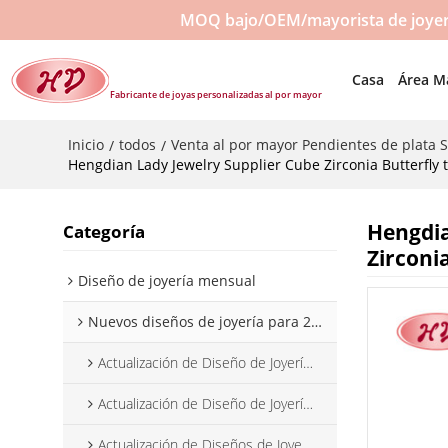
MOQ bajo/OEM/mayorista de joyerí
Casa
Área M
Fabricante de joyas personalizadas al por mayor
Inicio
todos
Venta al por mayor Pendientes de plata 
/
/
Hengdian Lady Jewelry Supplier Cube Zirconia Butterfly t
Hengdia
Categoría
Zirconi
Diseño de joyería mensual
Nuevos diseños de joyería para 2025
Actualización de Diseño de Joyería Enero 2025
Actualización de Diseño de Joyería, febrero de 2025
Actualización de Diseños de Joyería Marzo 2025