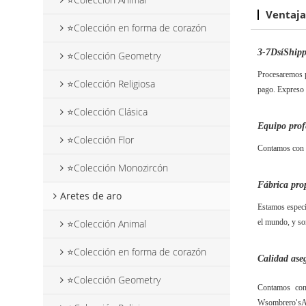
Ventaja
⭐Colección en forma de corazón
3-7
D
sí
S
hip
⭐Colección Geometry
Procesaremos p
⭐Colección Religiosa
pago. Expreso 
⭐Colección Clásica
Equipo prof
⭐Colección Flor
Contamos con d
⭐Colección Monozircón
Fábrica pro
Aretes de aro
Estamos especi
el mundo, y so
⭐Colección Animal
⭐Colección en forma de corazón
Calidad ase
⭐Colección Geometry
Contamos con 
W
sombrero
s
A
'