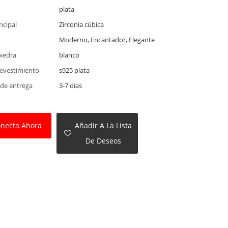
plata
ncipal
Zirconia cúbica
Moderno, Encantador, Elegante
piedra
blanco
revestimiento
s925 plata
 de entrega
3-7 días
necta Ahora
Añadir A La Lista
De Deseos