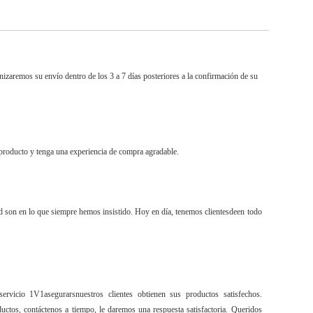
zaremos su envío dentro de los 3 a 7 días posteriores a la confirmación de su
producto y tenga una experiencia de compra agradable.
dad son en lo que siempre hemos insistido. Hoy en día, tenemos clientes
de
en todo
servicio 1V1
asegurar
s
nuestros clientes obtienen sus productos satisfechos.
ctos, contáctenos a tiempo, le daremos una respuesta satisfactoria. Queridos