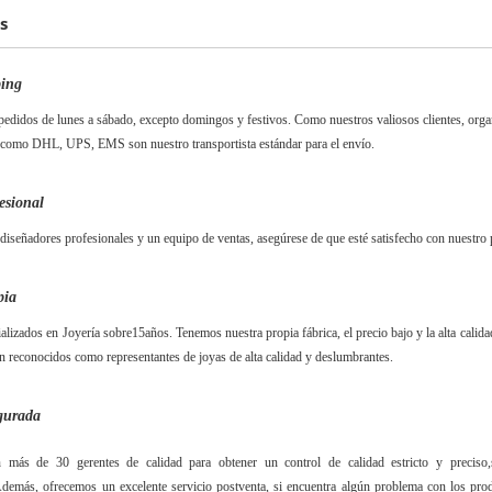
s
ping
edidos de lunes a sábado, excepto domingos y festivos. Como nuestros valiosos clientes, organi
como DHL, UPS, EMS son nuestro transportista estándar para el envío.
esional
iseñadores profesionales y un equipo de ventas, asegúrese de que esté satisfecho con nuestro 
pia
alizados en Joyería sobre
15
años. Tenemos nuestra propia fábrica, el precio bajo y la alta cali
n reconocidos como representantes de joyas de alta calidad y deslumbrantes.
gurada
más de 30 gerentes de calidad para obtener un control de calidad estricto y preciso,
demás, ofrecemos un excelente servicio postventa, si encuentra algún problema con los produ