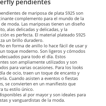
erfly pendientes
pendientes de mariposa de plata S925 son
cinante complemento para el mundo de la
a de moda. Las mariposas tienen un diseño
to, alas delicadas y delicadas, y la
ción es perfecta. El material plateado S925
iza un brillo duradero.
eño en forma de anillo lo hace fácil de usar y
un toque moderno. Son ligeros y cómodos
adecuados para todo el día. Estos
ntes son ampliamente utilizados y son
dos para varias ocasiones. Para los looks
día de ocio, traen un toque de encanto y
ería. Cuando asisten a eventos o fiestas
les, se convierten en un manifiesto que
a tu estilo único.
disponibles al por mayor y son ideales para
stas y vanguardistas de la moda.