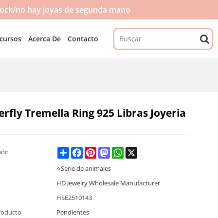
tock/no hay joyas de segunda mano
cursos
Acerca De
Contacto
rfly Tremella Ring 925 Libras Joyeria
Share
Facebook
Pinterest
Mastodon
WhatsApp
X
ción
⭐Serie de animales
HD Jewelry Wholesale Manufacturer
HSE2510143
roducto
Pendientes