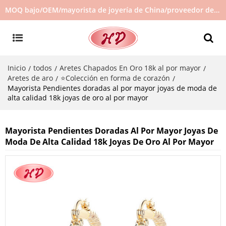
MOQ bajo/OEM/mayorista de joyería de China/proveedor de joyas/joyería de gran venta en stock/no hay joyas de segunda mano
Inicio
todos
Aretes Chapados En Oro 18k al por mayor
/
/
/
Aretes de aro
⭐Colección en forma de corazón
/
/
Mayorista Pendientes doradas al por mayor joyas de moda de
alta calidad 18k joyas de oro al por mayor
Mayorista Pendientes Doradas Al Por Mayor Joyas De
Moda De Alta Calidad 18k Joyas De Oro Al Por Mayor