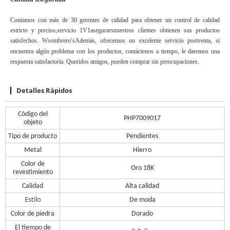
Contamos con más de 30 gerentes de calidad para obtener un control de calidad
estricto y preciso,
servicio 1V1
asegurar
s
nuestros clientes obtienen sus productos
satisfechos. W
sombrero
s
Además, ofrecemos un excelente servicio postventa, si
'
encuentra algún problema con los productos, contáctenos a tiempo, le daremos una
respuesta satisfactoria. Queridos amigos, pueden comprar sin preocupaciones.
Detalles Rápidos
Código del
PHP7009017
objeto
Tipo de producto
Pendientes
Metal
Hierro
Color de
Oro 18K
revestimiento
Calidad
Alta calidad
Estilo
De moda
Color de piedra
Dorado
El tiempo de