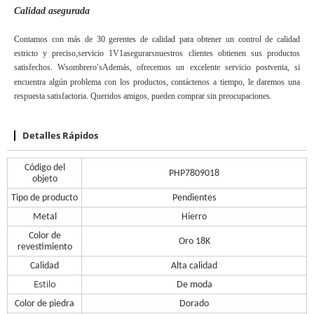
Calidad asegurada
Contamos con más de 30 gerentes de calidad para obtener un control de calidad
estricto y preciso,
servicio 1V1
asegurar
s
nuestros clientes obtienen sus productos
satisfechos. W
sombrero
s
Además, ofrecemos un excelente servicio postventa, si
'
encuentra algún problema con los productos, contáctenos a tiempo, le daremos una
respuesta satisfactoria. Queridos amigos, pueden comprar sin preocupaciones.
Detalles Rápidos
Código del
PHP7809018
objeto
Tipo de producto
Pendientes
Metal
Hierro
Color de
Oro 18K
revestimiento
Calidad
Alta calidad
Estilo
De moda
Color de piedra
Dorado