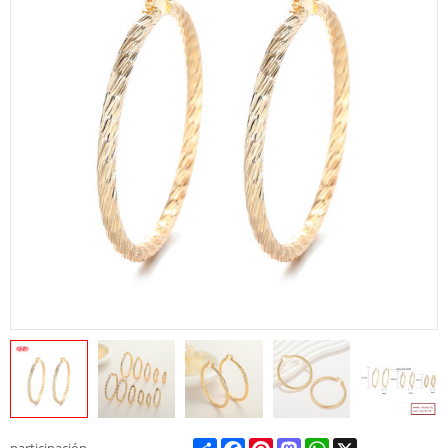
Share
Facebook
Pinterest
Mastodon
WhatsApp
X
participación