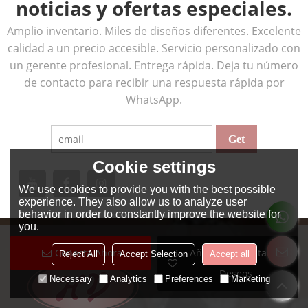
noticias y ofertas especiales.
Amplio inventario. Miles de diseños diferentes. Excelente
calidad a un precio accesible. Servicio personalizado con
un gerente profesional. Entrega rápida. Deja tu número
de contacto para recibir una respuesta rápida por
WhatsApp.
Cookie settings
We use cookies to provide you with the best possible
experience. They also allow us to analyze user
behavior in order to constantly improve the website for
you.
Conecta Ahora
Añadir A La Lista De
Reject All
Accept Selection
Accept all
Deseos
Necessary
Analytics
Preferences
Marketing