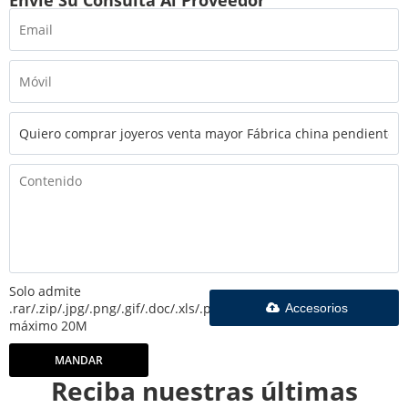
Solo admite
.rar/.zip/.jpg/.png/.gif/.doc/.xls/.pdf,
Accesorios
máximo 20M
MANDAR
Reciba nuestras últimas