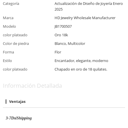
Categoría
Actualización de Diseño de Joyería Enero
2025
Marca
HD Jewelry Wholesale Manufacturer
Modelo
JB1700507
color plateado
Oro 18k
Color de piedra
Blanco, Multicolor
Forma
Flor
Estilo
Encantador, elegante, moderno
color plateado
Chapado en oro de 18 quilates.
Información Detallada
Ventajas
3-7
D
sí
S
hipping