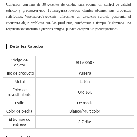
Contamos con más de 30 gerentes de calidad para obtener un control de calidad
estricto y preciso,
servicio 1V1
asegurar
s
nuestros clientes obtienen sus productos
satisfechos. W
sombrero
s
Además, ofrecemos un excelente servicio postventa, si
'
encuentra algún problema con los productos, contáctenos a tiempo, le daremos una
respuesta satisfactoria. Queridos amigos, pueden comprar sin preocupaciones.
Detalles Rápidos
Código del
JB1700507
objeto
Tipo de producto
Pulsera
Metal
Latón
Color de
Oro 18K
revestimiento
Estilo
De moda
Color de piedra
Blanco/Multicolor
El tiempo de
3-7 días
entrega