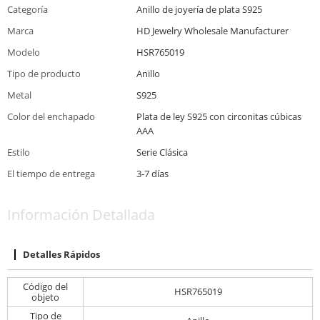
Categoría
Anillo de joyería de plata S925
Marca
HD Jewelry Wholesale Manufacturer
Modelo
HSR765019
Tipo de producto
Anillo
Metal
S925
Color del enchapado
Plata de ley S925 con circonitas cúbicas
AAA
Estilo
Serie Clásica
El tiempo de entrega
3-7 días
Información Detallada
Detalles Rápidos
Código del
HSR765019
objeto
Tipo de