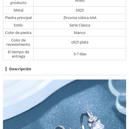
Anillo
producto
Metal
S925
Piedra principal
Zirconia cúbica AAA
Estilo
Serie Clásica
Color de piedra
blanco
Color de
s925 plata
revestimiento
El tiempo de
3-7 días
entrega
Descripción