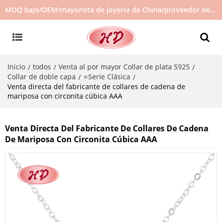
MOQ bajo/OEM/mayorista de joyería de China/proveedor de joyas/joyería de gran venta en stock/no hay joyas de segunda mano
Inicio
todos
Venta al por mayor Collar de plata S925
/
/
/
Collar de doble capa
⭐Serie Clásica
/
/
Venta directa del fabricante de collares de cadena de
mariposa con circonita cúbica AAA
Venta Directa Del Fabricante De Collares De Cadena
De Mariposa Con Circonita Cúbica AAA