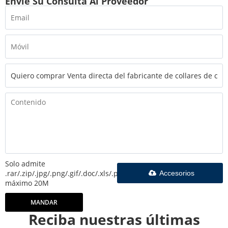
Envíe Su Consulta Al Proveedor
Solo admite
.rar/.zip/.jpg/.png/.gif/.doc/.xls/.pdf,
Accesorios
máximo 20M
MANDAR
Reciba nuestras últimas