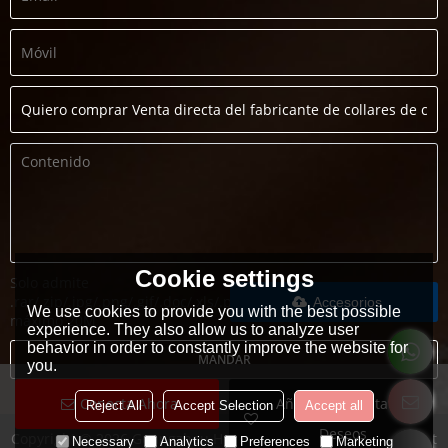
Cookie settings
Solo admite
.rar/.zip/.jpg/.png/.gif/.doc/.xls/.pdf,
Accesorios
We use cookies to provide you with the best possible
máximo 20M
experience. They also allow us to analyze user
behavior in order to constantly improve the website for
MANDAR
you.
Conecta Ahora
Añadir A La Lista De
Reject All
Accept Selection
Accept all
Deseos
Copyright © 2026
Guangzhou Heng Dian Trade Co.,LTD
Support
Necessary
Analytics
Preferences
Marketing