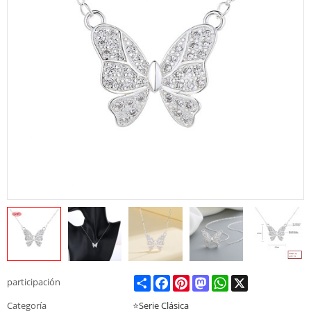
Share
Facebook
Pinterest
Mastodon
WhatsApp
X
participación
Categoría
⭐Serie Clásica