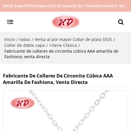
MOQ bajo/OEM/mayorista de joyería de China/proveedor de joyas/joyería de gran venta en stock/no hay joyas de segunda mano
Inicio
todos
Venta al por mayor Collar de plata S925
/
/
/
Collar de doble capa
⭐Serie Clásica
/
/
Fabricante de collares de circonita cúbica AAA amarilla de
Fashiona, venta directa
Fabricante De Collares De Circonita Cúbica AAA
Amarilla De Fashiona, Venta Directa