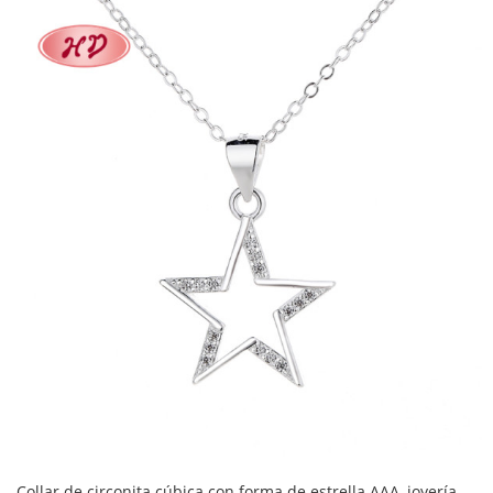
Collar de circonita cúbica con forma de estrella AAA, joyería