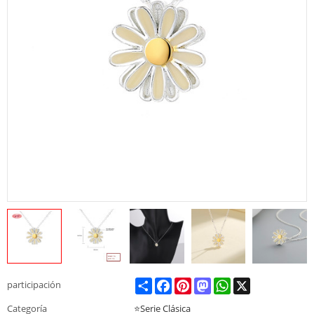
Share
Facebook
Pinterest
Mastodon
WhatsApp
X
participación
Categoría
⭐Serie Clásica