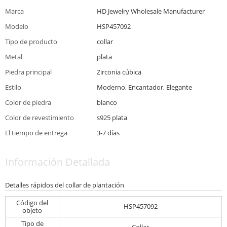
Marca
HD Jewelry Wholesale Manufacturer
Modelo
HSP457092
Tipo de producto
collar
Metal
plata
Piedra principal
Zirconia cúbica
Estilo
Moderno, Encantador, Elegante
Color de piedra
blanco
Color de revestimiento
s925 plata
El tiempo de entrega
3-7 días
Información Detallada
Detalles rápidos del collar de plantación
Código del
HSP457092
objeto
Tipo de