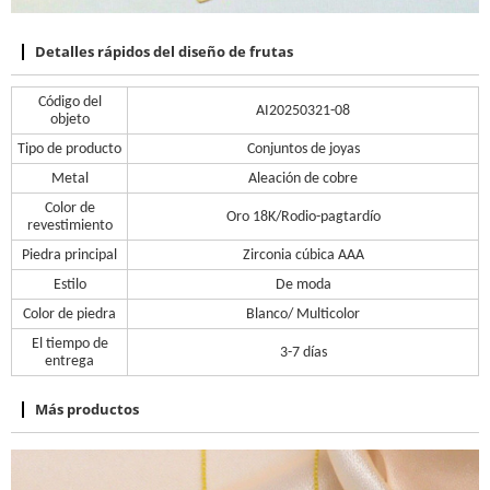
Detalles rápidos del diseño de frutas
Código del
AI20250321-08
objeto
Tipo de producto
Conjuntos de joyas
Metal
Aleación de cobre
Color de
Oro 18K/
Rodio
-pag
tardío
revestimiento
Piedra principal
Zirconia cúbica AAA
Estilo
De moda
Color de piedra
Blanco/ Multicolor
El tiempo de
3-7 días
entrega
Más productos