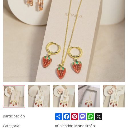
Share
Facebook
Pinterest
Mastodon
WhatsApp
X
participación
Categoría
⭐Colección Monozircón