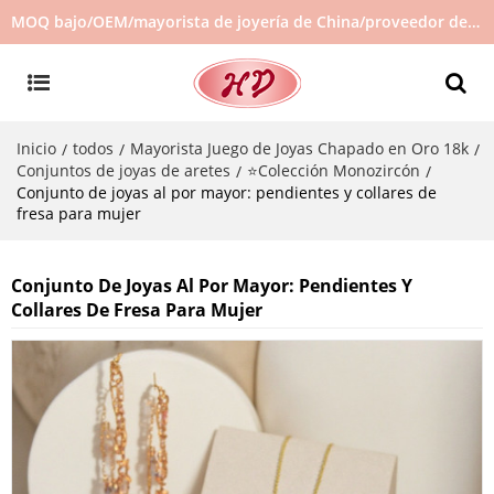
MOQ bajo/OEM/mayorista de joyería de China/proveedor de joyas/joyería de gran venta en stock/no hay joyas de segunda mano
Inicio
todos
Mayorista Juego de Joyas Chapado en Oro 18k
/
/
/
Conjuntos de joyas de aretes
⭐Colección Monozircón
/
/
Conjunto de joyas al por mayor: pendientes y collares de
fresa para mujer
Conjunto De Joyas Al Por Mayor: Pendientes Y
Collares De Fresa Para Mujer