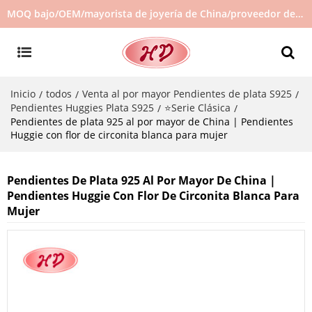
MOQ bajo/OEM/mayorista de joyería de China/proveedor de joyas/joyería de gran venta en stock/no hay joyas de segunda mano
Inicio
todos
Venta al por mayor Pendientes de plata S925
/
/
/
Pendientes Huggies Plata S925
⭐Serie Clásica
/
/
Pendientes de plata 925 al por mayor de China | Pendientes
Huggie con flor de circonita blanca para mujer
Pendientes De Plata 925 Al Por Mayor De China |
Pendientes Huggie Con Flor De Circonita Blanca Para
Mujer