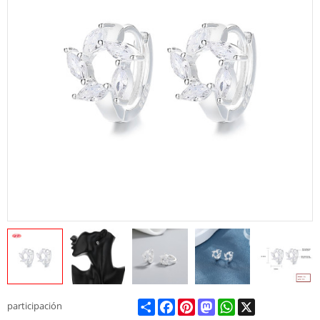
Share
Facebook
Pinterest
Mastodon
WhatsApp
X
participación