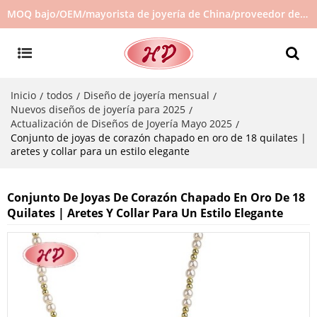
MOQ bajo/OEM/mayorista de joyería de China/proveedor de joyas/joyería de gran venta en stock/no hay joyas de segunda mano
Inicio
todos
Diseño de joyería mensual
/
/
/
Nuevos diseños de joyería para 2025
/
Actualización de Diseños de Joyería Mayo 2025
/
Conjunto de joyas de corazón chapado en oro de 18 quilates |
aretes y collar para un estilo elegante
Conjunto De Joyas De Corazón Chapado En Oro De 18
Quilates | Aretes Y Collar Para Un Estilo Elegante