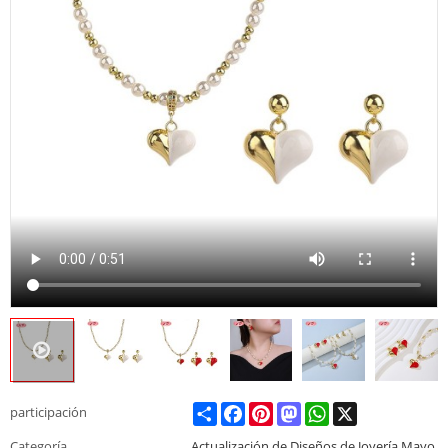
Share
Facebook
Pinterest
Mastodon
WhatsApp
X
participación
Categoría
Actualización de Diseños de Joyería Mayo