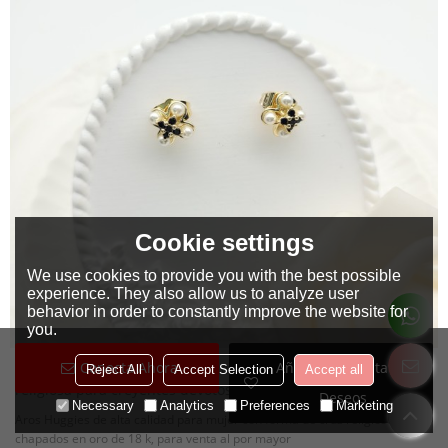
Cookie settings
We use cookies to provide you with the best possible
experience. They also allow us to analyze user
behavior in order to constantly improve the website for
you.
Conecta Ahora
Añadir A La Lista De
Pendientes Huggies chapados en oro de 18 quilates con cruz
Reject All
Accept Selection
Accept all
religiosa para creyentes devotos, joyería de alta calidad
Deseos
Necessary
Analytics
Preferences
Marketing
Aros Huggies de alta calidad para mujer con forma de cruz religiosa,
chapados en oro de 18 k, para venta al por mayor