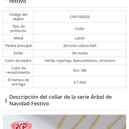
festivo
Código del
CNP100526
objeto
Tipo de
Collar
producto
Metal
Latón
Piedra principal
Zirconia cúbica AAA
Estilo
De moda
Color de piedra
Verde, roja/rojo, blanca/blanco, otra/otro
Color de
Oro 18K
revestimiento
El tiempo de
3-7 días
entrega
Descripción del collar de la serie Árbol de
Navidad Festivo