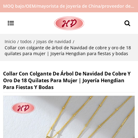
MOQ bajo/OEM/mayorista de joyería de China/proveedor de joyas/joyería de gran venta en stock/no hay joyas de segunda mano
Inicio
todos
joyas de navidad
/
/
/
Collar con colgante de árbol de Navidad de cobre y oro de 18
quilates para mujer | Joyería Hengdian para fiestas y bodas
Collar Con Colgante De Árbol De Navidad De Cobre Y
Oro De 18 Quilates Para Mujer | Joyería Hengdian
Para Fiestas Y Bodas