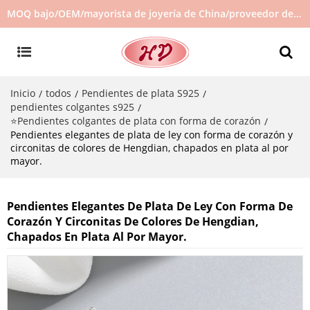
MOQ bajo/OEM/mayorista de joyería de China/proveedor de joyas/joyería de gran venta en stock/no hay joyas de segunda mano
Inicio
todos
Pendientes de plata S925
/
/
/
pendientes colgantes s925
/
⭐Pendientes colgantes de plata con forma de corazón
/
Pendientes elegantes de plata de ley con forma de corazón y
circonitas de colores de Hengdian, chapados en plata al por
mayor.
Pendientes Elegantes De Plata De Ley Con Forma De
Corazón Y Circonitas De Colores De Hengdian,
Chapados En Plata Al Por Mayor.