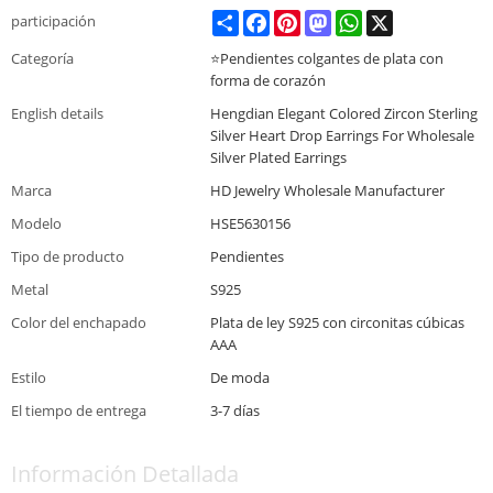
Share
Facebook
Pinterest
Mastodon
WhatsApp
X
participación
Categoría
⭐Pendientes colgantes de plata con
forma de corazón
English details
Hengdian Elegant Colored Zircon Sterling
Silver Heart Drop Earrings For Wholesale
Silver Plated Earrings
Marca
HD Jewelry Wholesale Manufacturer
Modelo
HSE5630156
Tipo de producto
Pendientes
Metal
S925
Color del enchapado
Plata de ley S925 con circonitas cúbicas
AAA
Estilo
De moda
El tiempo de entrega
3-7 días
Información Detallada