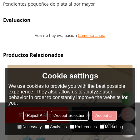
Pendientes pequeños de plata al por mayor
Evaluacion
Aún no hay evaluación
Comenta ahora
Productos Relacionados
Cookie settings
We use cookies to provide you with the best possible
experience. They also allow us to analyze user
behavior in order to constantly improve the website for
you.
Conecta Ahora
Añadir A La Lista De
Reject All
Accept Selection
Accept all
Deseos
Necessary
Analytics
Preferences
Marketing