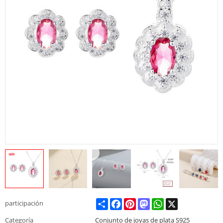
Share
Facebook
Pinterest
Mastodon
WhatsApp
X
participación
Categoría
Conjunto de joyas de plata S925