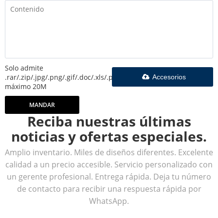
Solo admite
.rar/.zip/.jpg/.png/.gif/.doc/.xls/.pdf,
Accesorios
máximo 20M
MANDAR
Reciba nuestras últimas
noticias y ofertas especiales.
Amplio inventario. Miles de diseños diferentes. Excelente
calidad a un precio accesible. Servicio personalizado con
un gerente profesional. Entrega rápida. Deja tu número
de contacto para recibir una respuesta rápida por
WhatsApp.