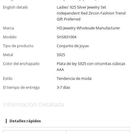
English details
Ladies' 925 Silver Jewelry Set
Independent Red Zircon Fashion Trend
Gift Preferred
Marca
HD Jewelry Wholesale Manufacturer
Modelo
SHS831004
Tipo de producto
Conjunto de joyas
Metal
S925
Color del enchapado
Plata de ley S925 con circonitas cúbicas
AAA
Estilo
Tendencia de moda
El tiempo de entrega
3-7 días
Información Detallada
Detalles rápidos