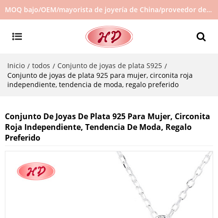
MOQ bajo/OEM/mayorista de joyería de China/proveedor de joyas/joyería de gran venta en stock/no hay joyas de segunda mano
Inicio
todos
Conjunto de joyas de plata S925
/
/
/
Conjunto de joyas de plata 925 para mujer, circonita roja
independiente, tendencia de moda, regalo preferido
Conjunto De Joyas De Plata 925 Para Mujer, Circonita
Roja Independiente, Tendencia De Moda, Regalo
Preferido