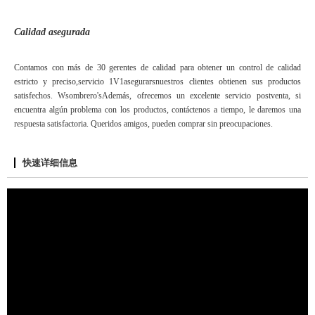
Calidad asegurada
Contamos con más de 30 gerentes de calidad para obtener un control de calidad
estricto y preciso,servicio 1V1asegurarsnuestros clientes obtienen sus productos
satisfechos. Wsombrero'sAdemás, ofrecemos un excelente servicio postventa, si
encuentra algún problema con los productos, contáctenos a tiempo, le daremos una
respuesta satisfactoria. Queridos amigos, pueden comprar sin preocupaciones.
快速详细信息