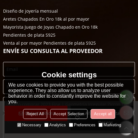
Diseño de joyería mensual
Aretes Chapados En Oro 18k al por mayor
Mayorista Juego de Joyas Chapado en Oro 18k
Pendientes de plata S925
Venta al por mayor Pendientes de plata S925
ENVÍE SU CONSULTA AL PROVEEDOR
Cookie settings
We use cookies to provide you with the best possible
experience. They also allow us to analyze user
behavior in order to constantly improve the website for
you.
Conecta Ahora
Añadir A La Lista De
Reject All
Accept Selection
Accept all
Deseos
Necessary
Analytics
Preferences
Marketing