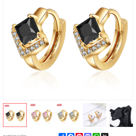
Share
Facebook
Pinterest
Mastodon
WhatsApp
X
participación