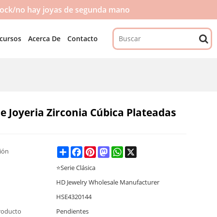
tock/no hay joyas de segunda mano
cursos
Acerca De
Contacto
 Joyeria Zirconia Cúbica Plateadas
Share
Facebook
Pinterest
Mastodon
WhatsApp
X
ción
⭐Serie Clásica
HD Jewelry Wholesale Manufacturer
HSE4320144
roducto
Pendientes