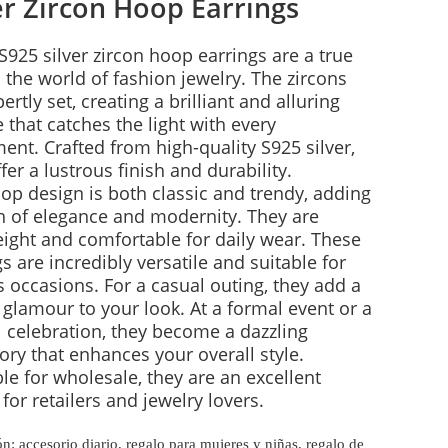
er Zircon Hoop Earrings
S925 silver zircon hoop earrings are a true
 the world of fashion jewelry. The zircons
ertly set, creating a brilliant and alluring
 that catches the light with every
nt. Crafted from high-quality S925 silver,
fer a lustrous finish and durability.
op design is both classic and trendy, adding
h of elegance and modernity. They are
eight and comfortable for daily wear. These
s are incredibly versatile and suitable for
s occasions. For a casual outing, they add a
f glamour to your look. At a formal event or a
l celebration, they become a dazzling
ory that enhances your overall style.
ble for wholesale, they are an excellent
for retailers and jewelry lovers.
n: accesorio diario, regalo para mujeres y niñas, regalo de