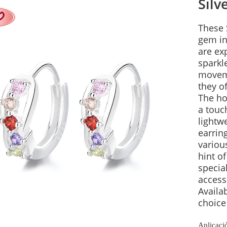
Silv
These 
gem in
are exp
sparkle
moveme
they of
The ho
a touc
lightw
earring
variou
hint o
specia
access
Availa
choice 
Aplicació