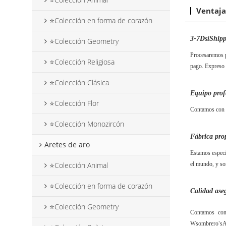
Ventaja
⭐Colección en forma de corazón
3-7
D
sí
S
hip
⭐Colección Geometry
Procesaremos p
⭐Colección Religiosa
pago. Expreso 
⭐Colección Clásica
Equipo prof
⭐Colección Flor
Contamos con d
⭐Colección Monozircón
Fábrica pro
Aretes de aro
Estamos especi
el mundo, y so
⭐Colección Animal
⭐Colección en forma de corazón
Calidad ase
⭐Colección Geometry
Contamos con 
W
sombrero
s
A
'