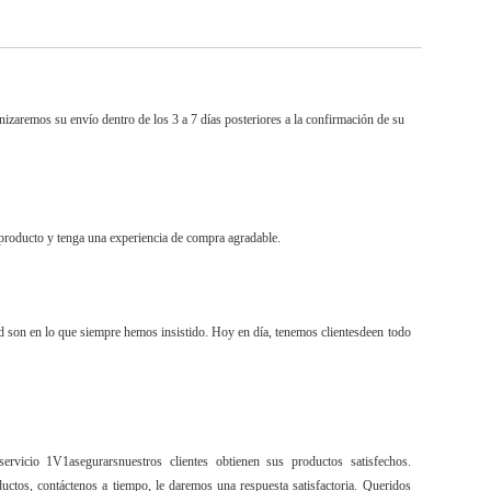
zaremos su envío dentro de los 3 a 7 días posteriores a la confirmación de su
producto y tenga una experiencia de compra agradable.
dad son en lo que siempre hemos insistido. Hoy en día, tenemos clientes
de
en todo
servicio 1V1
asegurar
s
nuestros clientes obtienen sus productos satisfechos.
ctos, contáctenos a tiempo, le daremos una respuesta satisfactoria. Queridos