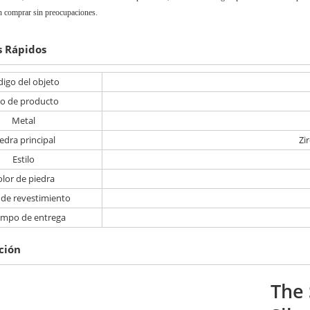
 comprar sin preocupaciones.
s Rápidos
igo del objeto
po de producto
Metal
edra principal
Zi
Estilo
olor de piedra
 de revestimiento
iempo de entrega
ción
The 