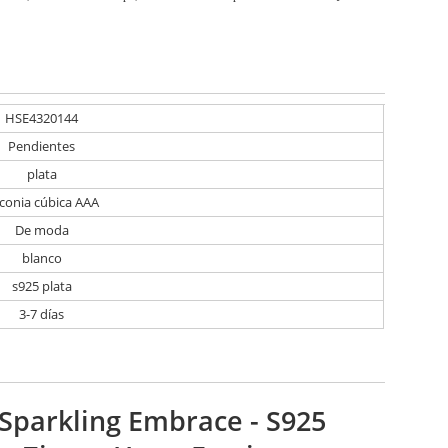
HSE4320144
Pendientes
plata
rconia cúbica AAA
De moda
blanco
s925 plata
3-7 días
Sparkling Embrace - S925