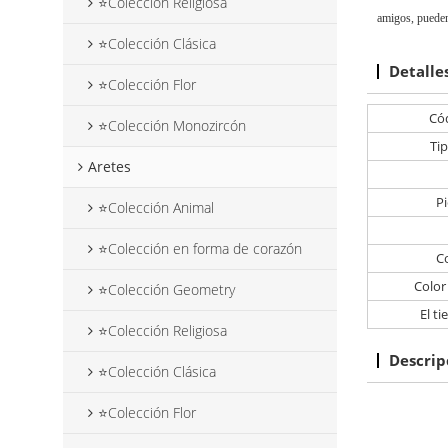
⭐Colección Religiosa
amigos, pueden
⭐Colección Clásica
Detalle
⭐Colección Flor
Cód
⭐Colección Monozircón
Ti
Aretes
Pi
⭐Colección Animal
⭐Colección en forma de corazón
C
Color
⭐Colección Geometry
El t
⭐Colección Religiosa
Descrip
⭐Colección Clásica
⭐Colección Flor