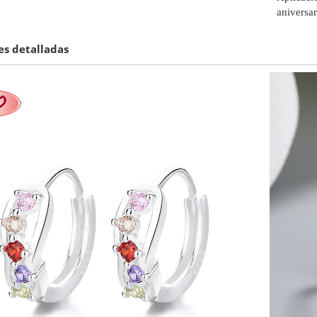
aniversar
s detalladas