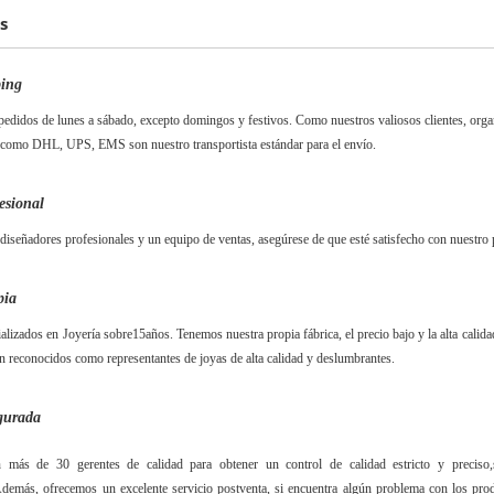
s
ping
edidos de lunes a sábado, excepto domingos y festivos. Como nuestros valiosos clientes, organi
como DHL, UPS, EMS son nuestro transportista estándar para el envío.
esional
iseñadores profesionales y un equipo de ventas, asegúrese de que esté satisfecho con nuestro 
pia
alizados en Joyería sobre
15
años. Tenemos nuestra propia fábrica, el precio bajo y la alta cali
n reconocidos como representantes de joyas de alta calidad y deslumbrantes.
gurada
más de 30 gerentes de calidad para obtener un control de calidad estricto y preciso,
demás, ofrecemos un excelente servicio postventa, si encuentra algún problema con los produ