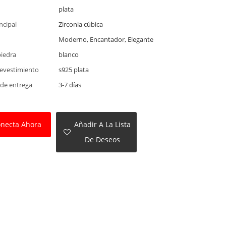
plata
ncipal
Zirconia cúbica
Moderno, Encantador, Elegante
piedra
blanco
revestimiento
s925 plata
 de entrega
3-7 días
necta Ahora
Añadir A La Lista
De Deseos