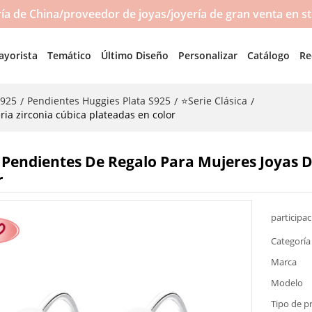
a de China/proveedor de joyas/joyería de gran venta en s
ayorista
Temático
Último Diseño
Personalizar
Catálogo
Re
S925
Pendientes Huggies Plata S925
⭐Serie Clásica
/
/
/
ia zirconia cúbica plateadas en color
Pendientes De Regalo Para Mujeres Joyas De
r
participa
Categoría
Marca
Modelo
Tipo de p