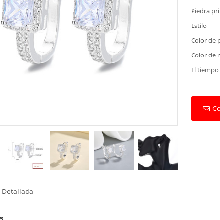
Piedra pri
Estilo
Color de 
Color de 
El tiempo
Co
 Detallada
s