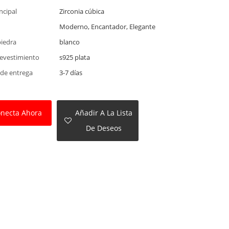
ncipal
Zirconia cúbica
Moderno, Encantador, Elegante
piedra
blanco
revestimiento
s925 plata
 de entrega
3-7 días
necta Ahora
Añadir A La Lista
De Deseos