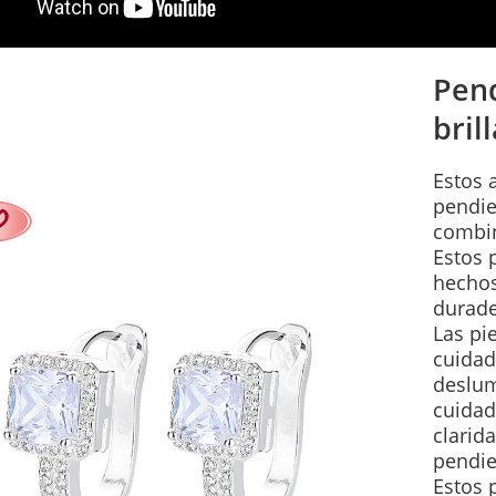
Pend
bril
Estos 
pendie
combin
Estos 
hechos
durade
Las pi
cuidad
deslum
cuidad
clarida
pendie
Estos 