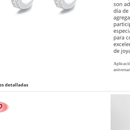
son ad
día de
agrega
partic
especi
para c
excele
de joy
Aplicació
aniversar
s detalladas