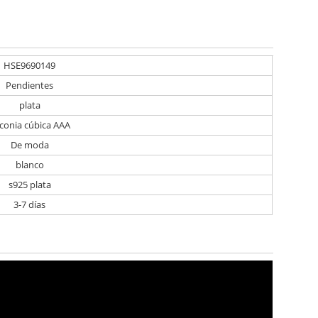
HSE9690149
Pendientes
plata
rconia cúbica AAA
De moda
blanco
s925 plata
3-7 días