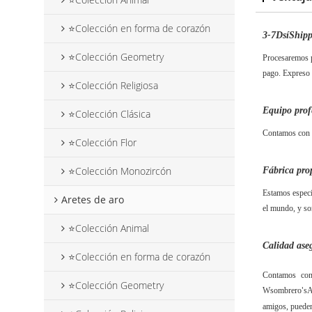
⭐Colección en forma de corazón
3-7
D
sí
S
hip
⭐Colección Geometry
Procesaremos p
pago. Expreso 
⭐Colección Religiosa
Equipo prof
⭐Colección Clásica
Contamos con d
⭐Colección Flor
⭐Colección Monozircón
Fábrica pro
Estamos especi
Aretes de aro
el mundo, y so
⭐Colección Animal
Calidad ase
⭐Colección en forma de corazón
Contamos con 
⭐Colección Geometry
W
sombrero
s
A
'
amigos, pueden