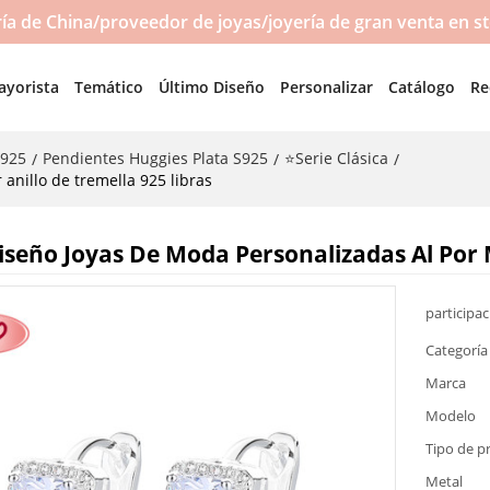
a de China/proveedor de joyas/joyería de gran venta en s
ayorista
Temático
Último Diseño
Personalizar
Catálogo
Re
S925
Pendientes Huggies Plata S925
⭐Serie Clásica
/
/
/
anillo de tremella 925 libras
iseño Joyas De Moda Personalizadas Al Por 
participa
Categoría
Marca
Modelo
Tipo de p
Metal