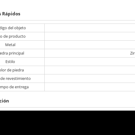
s Rápidos
igo del objeto
po de producto
Metal
edra principal
Zi
Estilo
olor de piedra
 de revestimiento
iempo de entrega
ción