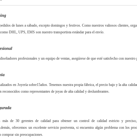
ping
edidos de lunes a sábado, excepto domingos y festivos. Como nuestros valiosos clientes, organi
como DHL, UPS, EMS son nuestro transportista estándar para el envío.
esional
iseñadores profesionales y un equipo de ventas, asegúrese de que esté satisfecho con nuestro 
pia
alizados en Joyería sobre
15
años. Tenemos nuestra propia fábrica, el precio bajo y la alta cali
n reconocidos como representantes de joyas de alta calidad y deslumbrantes.
gurada
más de 30 gerentes de calidad para obtener un control de calidad estricto y preciso,
demás, ofrecemos un excelente servicio postventa, si encuentra algún problema con los produ
 comprar sin preocupaciones.