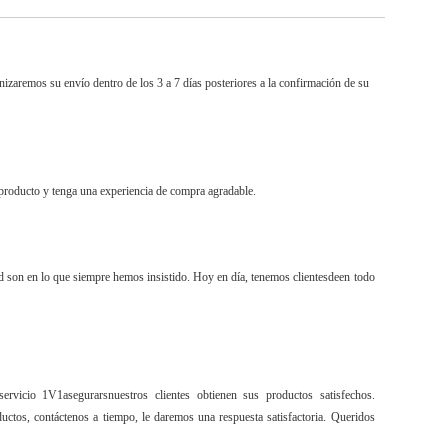
zaremos su envío dentro de los 3 a 7 días posteriores a la confirmación de su
producto y tenga una experiencia de compra agradable.
dad son en lo que siempre hemos insistido. Hoy en día, tenemos clientes
de
en todo
servicio 1V1
asegurar
s
nuestros clientes obtienen sus productos satisfechos.
ctos, contáctenos a tiempo, le daremos una respuesta satisfactoria. Queridos