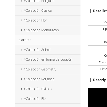
⭐Colección Religiosa
⭐Colección Clásica
Detalle
⭐Colección Flor
Cód
Ti
⭐Colección Monozircón
Aretes
Pi
⭐Colección Animal
C
⭐Colección en forma de corazón
Color
El t
⭐Colección Geometry
⭐Colección Religiosa
Descrip
⭐Colección Clásica
⭐Colección Flor