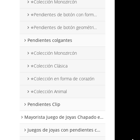
⭐Colección Monozircón
⭐Pendientes de botón con forma de flor
⭐Pendientes de botón geométricos
Pendientes colgantes
⭐Colección Monozircón
⭐Colección Clásica
⭐Colección en forma de corazón
⭐Colección Animal
Pendientes Clip
Mayorista Juego de Joyas Chapado en Oro 18k
Juegos de joyas con pendientes colgantes