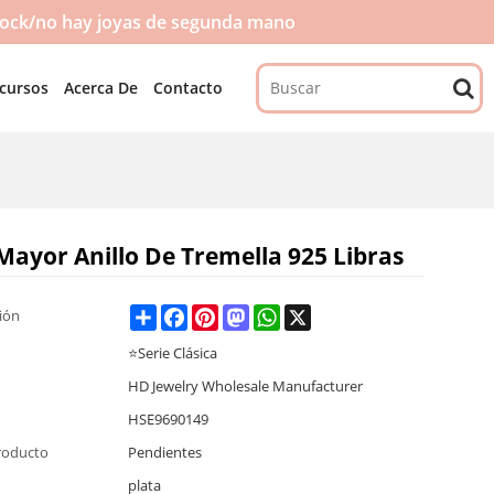
tock/no hay joyas de segunda mano
cursos
Acerca De
Contacto
Mayor Anillo De Tremella 925 Libras
Share
Facebook
Pinterest
Mastodon
WhatsApp
X
ción
⭐Serie Clásica
HD Jewelry Wholesale Manufacturer
HSE9690149
roducto
Pendientes
plata