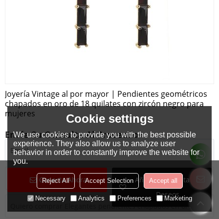
Joyería Vintage al por mayor | Pendientes geométricos
chapados en oro de 18 quilates con zircón negro para
mujeres
Cookie settings
Envíe Su Consulta Al Proveedor
We use cookies to provide you with the best possible
experience. They also allow us to analyze user
behavior in order to constantly improve the website for
you.
Conecta Ahora
Añadir A La Lista De
Reject All
Accept Selection
Accept all
Deseos
Necessary
Analytics
Preferences
Marketing