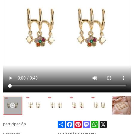
Share
Facebook
Pinterest
Mastodon
WhatsApp
X
participación
Categoría
⭐Colección Geometry