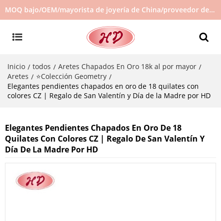
MOQ bajo/OEM/mayorista de joyería de China/proveedor de joyas/joyería de gran venta en stock/no hay joyas de segunda mano
Inicio
todos
Aretes Chapados En Oro 18k al por mayor
/
/
/
Aretes
⭐Colección Geometry
/
/
Elegantes pendientes chapados en oro de 18 quilates con
colores CZ | Regalo de San Valentín y Día de la Madre por HD
Elegantes Pendientes Chapados En Oro De 18
Quilates Con Colores CZ | Regalo De San Valentín Y
Día De La Madre Por HD